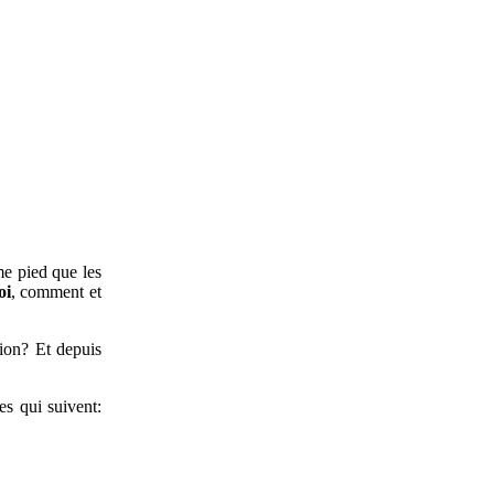
me pied que les
oi
, comment et
tion? Et depuis
es qui suivent: